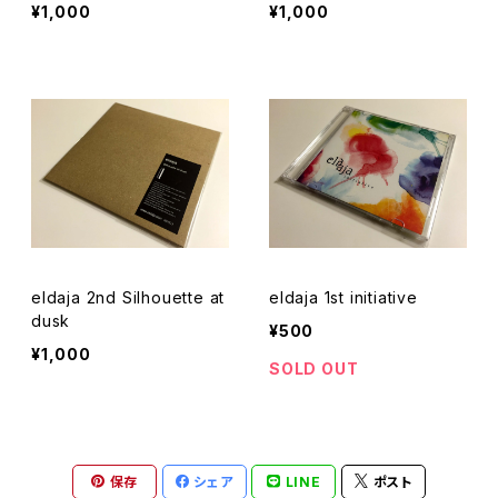
¥1,000
¥1,000
eldaja 2nd Silhouette at
eldaja 1st initiative
dusk
¥500
¥1,000
SOLD OUT
保存
シェア
LINE
ポスト